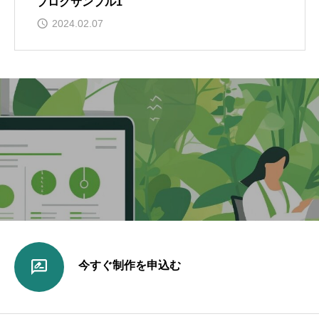
ブログサンプル1
2024.02.07
今すぐ制作を申込む