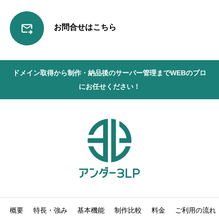
お問合せはこちら
ドメイン取得から制作・納品後のサーバー管理までWEBのプロ
にお任せください！
概要
特長・強み
基本機能
制作比較
料金
ご利用の流れ